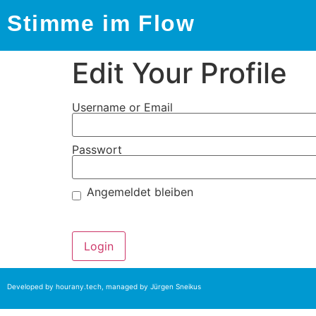
Stimme im Flow
Edit Your Profile
Username or Email
Passwort
Angemeldet bleiben
Passwort vergessen?
Developed by
hourany.tech
, managed by Jürgen Sneikus